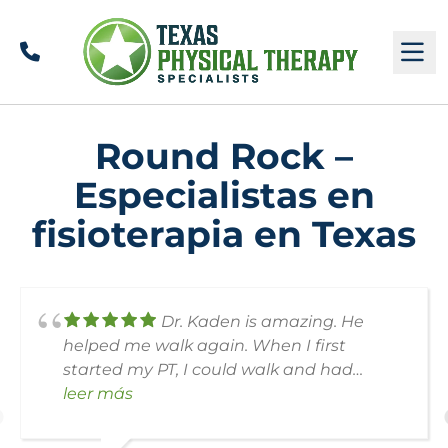
Llamar
M
Round Rock –
Especialistas en
fisioterapia en Texas
Dr. Kaden is amazing. He
helped me walk again. When I first
started my PT, I could walk and had
severe pain shooting down my leg. My
leer más
back was paining and he helped me a lot.
His suggestions and the exercises that he