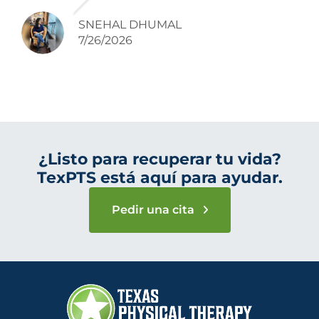
had for me worked. I liked his approach.
SNEHAL DHUMAL
I'm grateful for his help.
7/26/2026
¿Listo para recuperar tu vida?
TexPTS está aquí para ayudar.
Pedir una cita