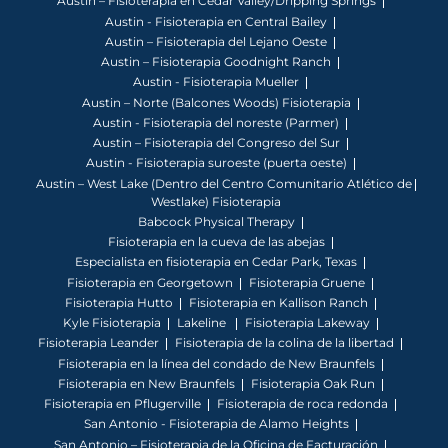
Austin – Fisioterapia en Cedar Valley/Dripping Springs
Austin - Fisioterapia en Central Bailey
Austin – Fisioterapia del Lejano Oeste
Austin – Fisioterapia Goodnight Ranch
Austin - Fisioterapia Mueller
Austin – Norte (Balcones Woods) Fisioterapia
Austin - Fisioterapia del noreste (Parmer)
Austin – Fisioterapia del Congreso del Sur
Austin - Fisioterapia suroeste (puerta oeste)
Austin – West Lake (Dentro del Centro Comunitario Atlético de
Westlake) Fisioterapia
Babcock Physical Therapy
Fisioterapia en la cueva de las abejas
Especialista en fisioterapia en Cedar Park, Texas
Fisioterapia en Georgetown
Fisioterapia Gruene
Fisioterapia Hutto
Fisioterapia en Kallison Ranch
Kyle Fisioterapia
Lakeline
Fisioterapia Lakeway
Fisioterapia Leander
Fisioterapia de la colina de la libertad
Fisioterapia en la línea del condado de New Braunfels
Fisioterapia en New Braunfels
Fisioterapia Oak Run
Fisioterapia en Pflugerville
Fisioterapia de roca redonda
San Antonio - Fisioterapia de Alamo Heights
San Antonio – Fisioterapia de la Oficina de Facturación