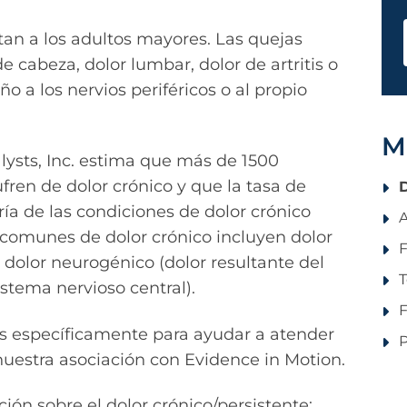
an a los adultos mayores. Las quejas
 cabeza, dolor lumbar, dolor de artritis o
o a los nervios periféricos o al propio
M
lysts, Inc. estima que más de 1500
ren de dolor crónico y que la tasa de
D
a de las condiciones de dolor crónico
A
 comunes de dolor crónico incluyen dolor
F
o dolor neurogénico (dolor resultante del
T
istema nervioso central).
F
os específicamente para ayudar a atender
P
nuestra asociación con Evidence in Motion.
ión sobre el dolor crónico/persistente: