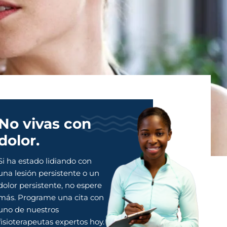
No vivas con
dolor.
Si ha estado lidiando con
una lesión persistente o un
dolor persistente, no espere
más. Programe una cita con
uno de nuestros
fisioterapeutas expertos hoy.