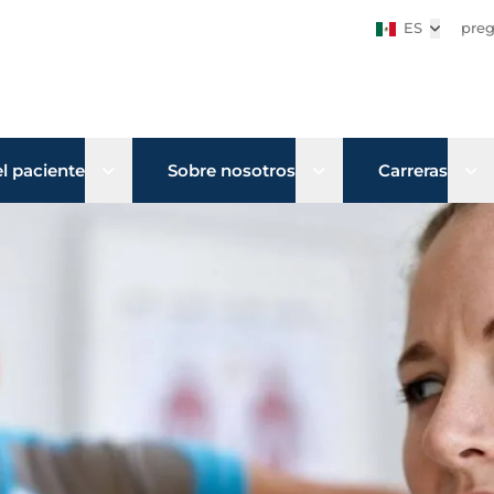
ES
Abrir su
preg
Open sub menu
Open sub menu
Op
l paciente
Sobre nosotros
Carreras