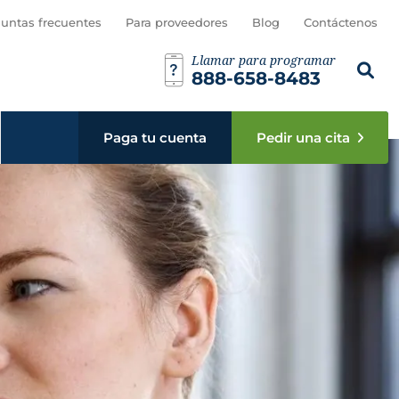
bmenú
untas frecuentes
Para proveedores
Blog
Contáctenos
Llamar para programar
Busca est
Busc
888-658-8483
en sub menu
Paga tu cuenta
Pedir una cita