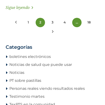
Sigue leyendo
Paginación
Publicaciones anteriores
1
2
3
4
…
18
de
Siguientes publicaciones
entradas
Categorías
boletines electrónicos
Noticias de salud que puede usar
Noticias
PT sobre pastillas
Personas reales viendo resultados reales
Testimonio martes
TexPTS en la comunidad